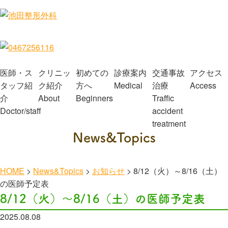
医師・ス
クリニッ
初めての
診療案内
交通事故
アクセス
タッフ紹
ク紹介
方へ
Medical
治療
Access
介
About
Beginners
Traffic
Doctor/staff
accident
treatment
News&Topics
HOME
>
News&Topics
>
お知らせ
>
8/12（火）～8/16（土）
の医師予定表
8/12（火）～8/16（土）の医師予定表
2025.08.08