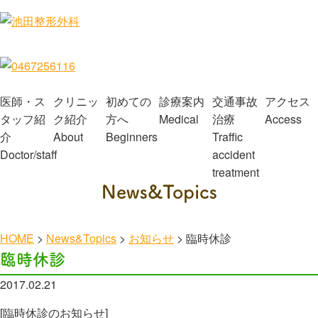
医師・ス
クリニッ
初めての
診療案内
交通事故
アクセス
タッフ紹
ク紹介
方へ
Medical
治療
Access
介
About
Beginners
Traffic
Doctor/staff
accident
treatment
News&Topics
HOME
>
News&Topics
>
お知らせ
>
臨時休診
臨時休診
2017.02.21
[臨時休診のお知らせ]