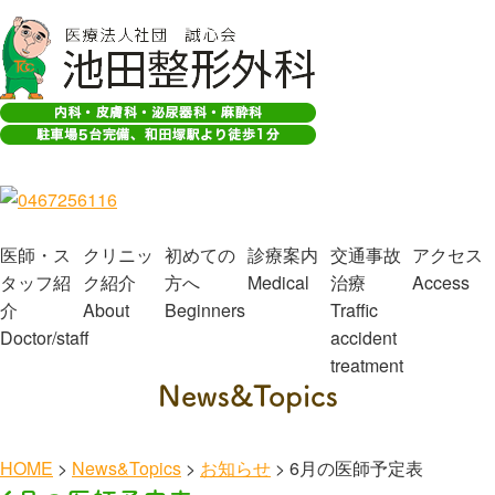
医師・ス
クリニッ
初めての
診療案内
交通事故
アクセス
タッフ紹
ク紹介
方へ
Medical
治療
Access
介
About
Beginners
Traffic
Doctor/staff
accident
treatment
News&Topics
HOME
>
News&Topics
>
お知らせ
>
6月の医師予定表