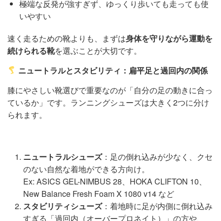
極端な反発が強すぎず、ゆっくり歩いても走っても使
いやすい
速く走るための靴よりも、まずは
身体を守りながら運動を
続けられる靴
を選ぶことが大切です。
ニュートラルとスタビリティ：扁平足と過回内の関係
膝にやさしい靴選びで重要なのが「自分の足の動きに合っ
ているか」です。ランニングシューズは大きく2つに分け
られます。
ニュートラルシューズ
：足の倒れ込みが少なく、クセ
のない自然な着地ができる方向け。
Ex: ASICS GEL-NIMBUS 28、HOKA CLIFTON 10、
New Balance Fresh Foam X 1080 v14 など
スタビリティシューズ
：着地時に足が内側に倒れ込み
すぎる「過回内（オーバープロネイト）」の方や、