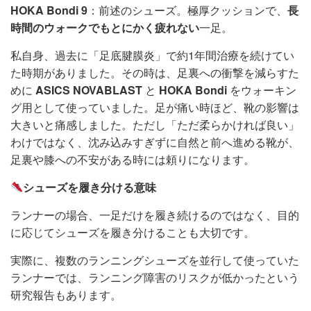
HOKA Bondi 9
：前述のシューズ。極厚クッションで、
長
時間のウォークでもとにかく疲れない
一足。
私自身、過去に「足底腱膜炎」で約1年間治療を続けてい
た時期がありました。その時は、足裏への衝撃を減らすた
めに
ASICS NOVABLAST
と
HOKA Bondi
をウォーキン
グ用として使っていました。足が痛い時ほど、靴の影響は
大きいと痛感しました。ただし「ただ柔らかければ良い」
わけではなく、沈み込みすぎずに自然と前へ進める靴が、
足裏や膝への不安がある時には頼りになります。
シューズを履き分ける意味
ランナーの場合、一足だけを履き続けるのではなく、目的
に応じてシューズを履き分けることも大切です。
実際に、複数のランニングシューズを並行して使っていた
ランナーでは、ランニング障害のリスクが低かったという
研究報告もあります。