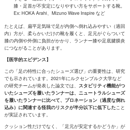
膝・足首が不安定になりやすい方をサポートする靴。
Ex: HOKA Arahi、Mizuno Wave Inspire など
たとえば、扁平足気味で足が内側へ倒れ込みやすい（過回
内）方が、柔らかいだけの靴を履くと、足元がぐらついて
膝の内側や外側に負担がかかり、ランナー膝や足底腱膜炎
につながることがあります。
【医学的エビデンス】
この「足の特性に合ったシューズ選び」の重要性は、研究
でも示されています。2021年にルクセンブルク大学など
の研究チームが発表した論文では、
スタビリティ機能がつ
いたシューズを履いたランナーは、ニュートラルシューズ
を履いたランナーに比べて、プロネーション（過度な倒れ
込み）に関連する怪我のリスクが半分以下に低下した
こと
が実証されています。
クッション性だけでなく、「足元が安定するかどうか」が